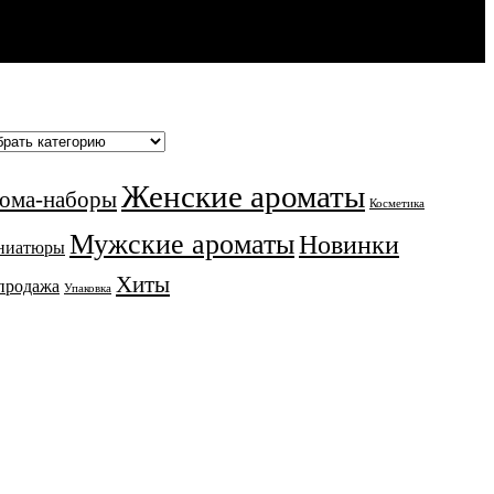
Женские ароматы
ома-наборы
Косметика
Мужские ароматы
Новинки
ниатюры
Хиты
продажа
Упаковка
ИСПБ.РФ, 2016-2026
Мисинина Алёна Андреевна
НИП 319565800050142
 561507631705