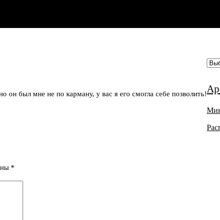
Ар
но он был мне не по карману, у вас я его смогла себе позволить!
Ми
Рас
ДУХ
ены
*
ИП 
ОГР
ИНН