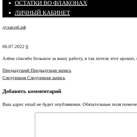
ОСТАТКИ ВО ФЛАКОНАХ
ЛИЧНЫЙ КАБИНЕТ
духиспб.рф
06.07.2022
0
Алёна спасибо большое за вашу работу, я так хотела этот аромат, 
Предыдущая
Навигация
Предыдущий
Предыдущая запись
запись
Следующая
Следующая
Следующая запись
по
запись
Добавить комментарий
записям
Ваш адрес email не будет опубликован.
Обязательные поля помеч