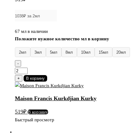
67 мл в наличии
Положите нужное количество мл в корзину
2мл
3мл
5мл
8мл
10мл
15мл
20мл
-
Количество
товара
+
В корзину
Maison
Francis
Maison Francis Kurkdjian Kurky
Kurkdjian
Kurky
519
₽
В корзину
Быстрый просмотр