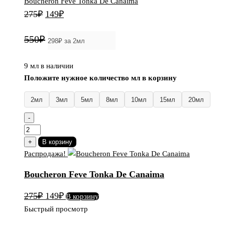
Boucheron Feve Tonka De Canaima
Первоначальная
Текущая
275
₽
149
₽
цена
цена:
550₽
составляла
149₽.
275₽.
9 мл в наличии
Положите нужное количество мл в корзину
2мл
3мл
5мл
8мл
10мл
15мл
20мл
-
Количество
товара
+
В корзину
Boucheron
Распродажа!
Feve
Boucheron Feve Tonka De Canaima
Tonka
De
Первоначальная
Текущая
275
₽
149
₽
В корзину
Canaima
цена
цена:
Быстрый просмотр
составляла
149₽.