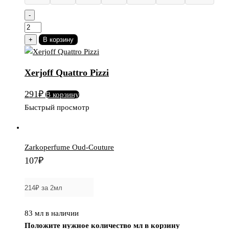
-
Количество
товара
+
В корзину
Xerjoff
Quattro
Xerjoff Quattro Pizzi
Pizzi
291
₽
В корзину
Быстрый просмотр
Zarkoperfume Oud-Couture
107
₽
83 мл в наличии
Положите нужное количество мл в корзину