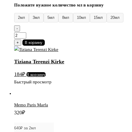
Положите нужное количество мл в корзину
2мл
3мл
5мл
8мл
10мл
15мл
20мл
-
Количество
товара
+
В корзину
Tiziana
Terenzi
Tiziana Terenzi Kirke
Kirke
184
₽
В корзину
Быстрый просмотр
Memo Paris Marfa
320
₽