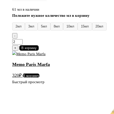
61 мл в наличии
Положите нужное количество мл в корзину
2мл
3мл
5мл
8мл
10мл
15мл
20мл
-
Количество
товара
+
В корзину
Memo
Paris
Memo Paris Marfa
Marfa
320
₽
В корзину
Быстрый просмотр