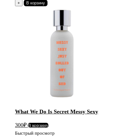
товара
+
В корзину
What
We
Do
Is
Secret
Messy
Sexy
What We Do Is Secret Messy Sexy
300
₽
В корзину
Быстрый просмотр