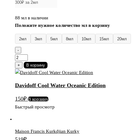
88 мл в наличии
Положите нужное количество мл в корзину
2мл
3мл
5мл
8мл
10мл
15мл
20мл
-
Количество
товара
+
В корзину
Davidoff
Cool
Davidoff Cool Water Oceanic Edition
Water
Oceanic
150
₽
В корзину
Edition
Быстрый просмотр
Maison Francis Kurkdjian Kurky
519
₽