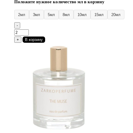
Положите нужное количество мл в корзину
2мл
3мл
5мл
8мл
10мл
15мл
20мл
-
Количество
товара
+
В корзину
Zarkoperfume
The
Muse