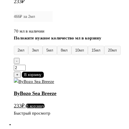
233
₽
70 мл в наличии
Положите нужное количество мл в корзину
2мл
3мл
5мл
8мл
10мл
15мл
20мл
-
Количество
товара
+
В корзину
ByBozo
Sea
ByBozo Sea Breeze
Breeze
233
₽
В корзину
Быстрый просмотр