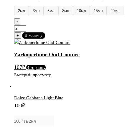
2мл
3мл
5мл
8мл
10мл
15мл
20мл
-
Количество
товара
+
В корзину
Zarkoperfume
Oud-
Zarkoperfume Oud-Couture
Couture
107
₽
В корзину
Быстрый просмотр
Dolce Gabbana Light Blue
100
₽