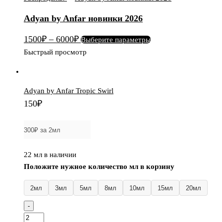
by
Adyan by Anfar новинки 2026
Anfar
новинки
Этот
1500
₽
–
6000
₽
Выберите параметры
2026
товар
Быстрый просмотр
имеет
несколько
вариаций.
Adyan by Anfar Tropic Swirl
Опции
150
₽
можно
выбрать
на
странице
22 мл в наличии
товара.
Положите нужное количество мл в корзину
2мл
3мл
5мл
8мл
10мл
15мл
20мл
-
Количество