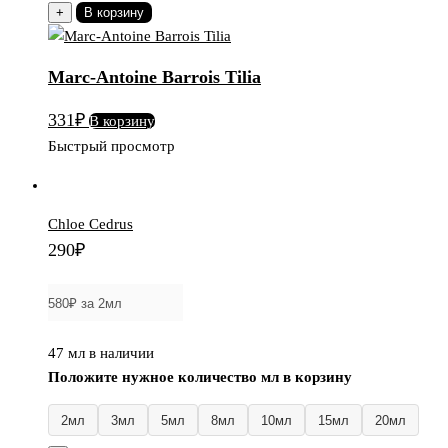
товара
+
В корзину
Marc-
Antoine
Marc-Antoine Barrois Tilia
Barrois
Tilia
331
₽
В корзину
Быстрый просмотр
Chloe Cedrus
290
₽
47 мл в наличии
Положите нужное количество мл в корзину
2мл
3мл
5мл
8мл
10мл
15мл
20мл