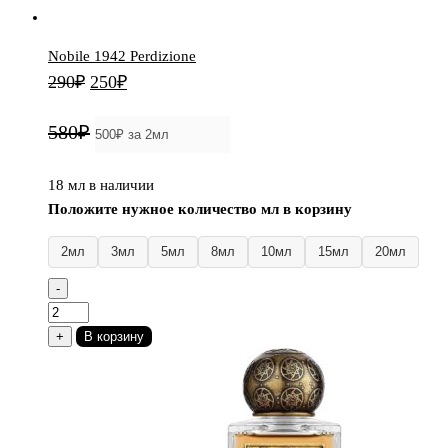
Nobile 1942 Perdizione
Первоначальная
Текущая
290
₽
250
₽
цена
цена:
580₽
составляла
250₽.
290₽.
18 мл в наличии
Положите нужное количество мл в корзину
2мл
3мл
5мл
8мл
10мл
15мл
20мл
-
Количество
товара
+
В корзину
Nobile
1942
Perdizione