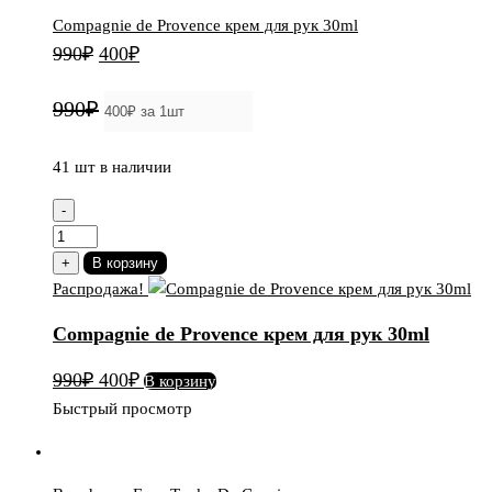
Compagnie de Provence крем для рук 30ml
Первоначальная
Текущая
990
₽
400
₽
цена
цена:
990₽
составляла
400₽.
990₽.
41 шт в наличии
-
Количество
товара
+
В корзину
Compagnie
Распродажа!
de
Compagnie de Provence крем для рук 30ml
Provence
крем
Первоначальная
Текущая
990
₽
400
₽
В корзину
для
цена
цена:
Быстрый просмотр
рук
составляла
400₽.
30ml
990₽.