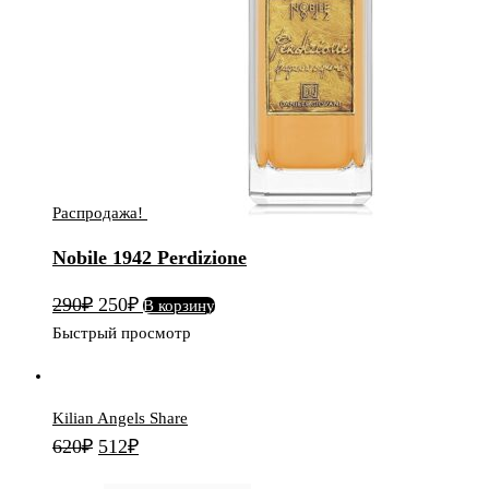
Распродажа!
Nobile 1942 Perdizione
Первоначальная
Текущая
290
₽
250
₽
В корзину
цена
цена:
Быстрый просмотр
составляла
250₽.
290₽.
Kilian Angels Share
Первоначальная
Текущая
620
₽
512
₽
цена
цена: