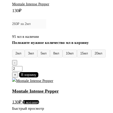
Montale Intense Pepper
130
₽
95 мл в наличии
Положите нужное количество мл в корзину
2мл
3мл
5мл
8мл
10мл
15мл
20мл
-
Количество
товара
+
В корзину
Montale
Intense
Montale Intense Pepper
Pepper
130
₽
В корзину
Быстрый просмотр