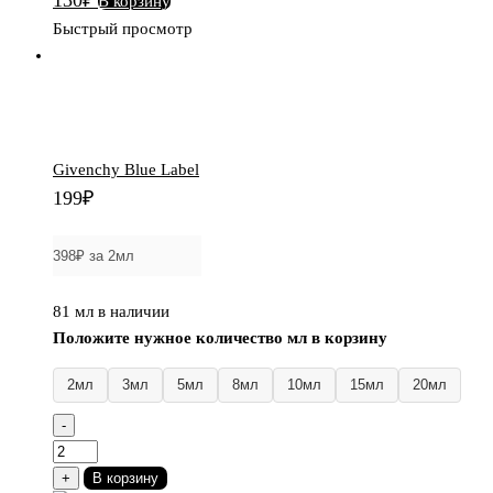
В корзину
Mmmm...
Быстрый просмотр
Givenchy Blue Label
199
₽
81 мл в наличии
Положите нужное количество мл в корзину
2мл
3мл
5мл
8мл
10мл
15мл
20мл
-
Количество
товара
+
В корзину