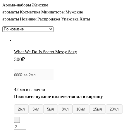
Арома-наборы
Женские
ароматы
Косметика
Миниатюры
Мужские
ароматы
Новинки
Распродажа
Упаковка
Хиты
What We Do Is Secret Messy Sexy
300
₽
42 мл в наличии
Положите нужное количество мл в корзину
2мл
3мл
5мл
8мл
10мл
15мл
20мл
-
Количество