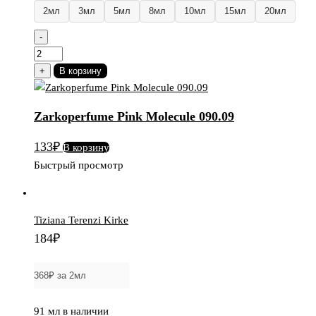
2мл
3мл
5мл
8мл
10мл
15мл
20мл
-
Количество
товара
+
В корзину
Zarkoperfume
Pink
Zarkoperfume Pink Molecule 090.09
Molecule
090.09
133
₽
В корзину
Быстрый просмотр
Tiziana Terenzi Kirke
184
₽
91 мл в наличии