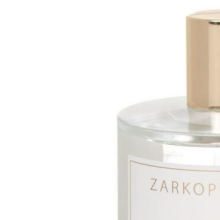
275₽.