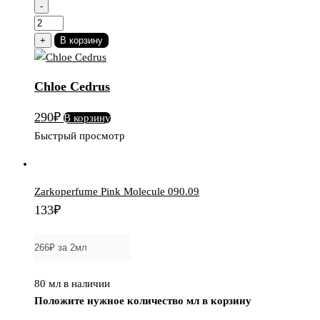
-
Количество
товара
+
В корзину
Chloe
Cedrus
Chloe Cedrus
290
₽
В корзину
Быстрый просмотр
Zarkoperfume Pink Molecule 090.09
133
₽
80 мл в наличии
Положите нужное количество мл в корзину