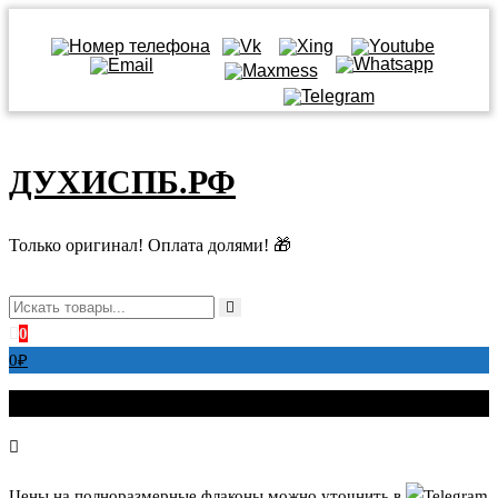
Перейти
к
ДУХИСПБ.РФ
содержимому
Только оригинал! Оплата долями! 🎁
0
0
₽
Цены на полноразмерные флаконы можно уточнить в