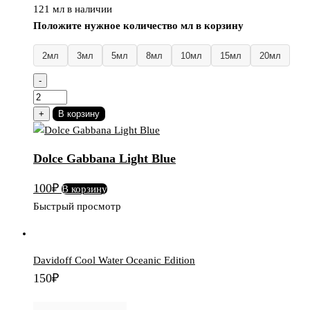
121 мл в наличии
Положите нужное количество мл в корзину
2мл
3мл
5мл
8мл
10мл
15мл
20мл
-
Количество
товара
+
В корзину
Dolce
Gabbana
Dolce Gabbana Light Blue
Light
Blue
100
₽
В корзину
Быстрый просмотр
Davidoff Cool Water Oceanic Edition
150
₽