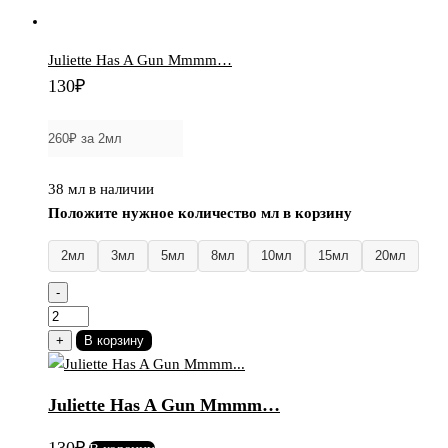
Juliette Has A Gun Mmmm…
130
₽
38 мл в наличии
Положите нужное количество мл в корзину
2мл
3мл
5мл
8мл
10мл
15мл
20мл
-
Количество
товара
+
В корзину
Juliette
Has
Juliette Has A Gun Mmmm…
A
Gun
130
₽