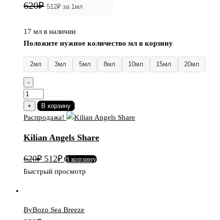
620₽
составляла
512₽.
620₽.
17 мл в наличии
Положите нужное количество мл в корзину
2мл
3мл
5мл
8мл
10мл
15мл
20мл
-
Количество
товара
+
В корзину
Kilian
Распродажа!
Angels
Kilian Angels Share
Share
Первоначальная
Текущая
620
₽
512
₽
В корзину
цена
цена:
Быстрый просмотр
составляла
512₽.
620₽.
ByBozo Sea Breeze