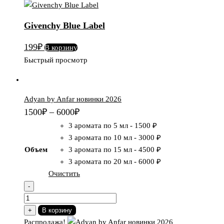
Givenchy
Blue
Givenchy Blue Label
Label
199
₽
В корзину
Быстрый просмотр
Adyan by Anfar новинки 2026
1500
₽
–
6000
₽
3 аромата по 5 мл
-
1500 ₽
3 аромата по 10 мл
-
3000 ₽
Объем
3 аромата по 15 мл
-
4500 ₽
3 аромата по 20 мл
-
6000 ₽
Очистить
-
Количество
товара
+
В корзину
Adyan
Распродажа!