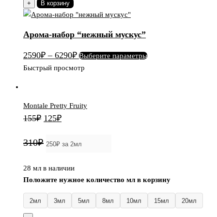
товара
+
В корзину
Арома-
набор
Арома-набор “нежный мускус”
"нежный
мускус"
Этот
2590
₽
–
6290
₽
Выберите параметры
товар
Быстрый просмотр
имеет
несколько
вариаций.
Montale Pretty Fruity
Опции
Первоначальная
Текущая
155
₽
125
₽
можно
цена
цена:
выбрать
310₽
составляла
125₽.
на
155₽.
странице
28 мл в наличии
товара.
Положите нужное количество мл в корзину
2мл
3мл
5мл
8мл
10мл
15мл
20мл