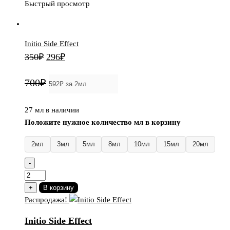
Быстрый просмотр
Initio Side Effect
Первоначальная
Текущая
350
₽
296
₽
цена
цена:
700₽
составляла
296₽.
350₽.
27 мл в наличии
Положите нужное количество мл в корзину
2мл
3мл
5мл
8мл
10мл
15мл
20мл
-
Количество
товара
+
В корзину
Initio
Распродажа!
Side
Initio Side Effect
Effect