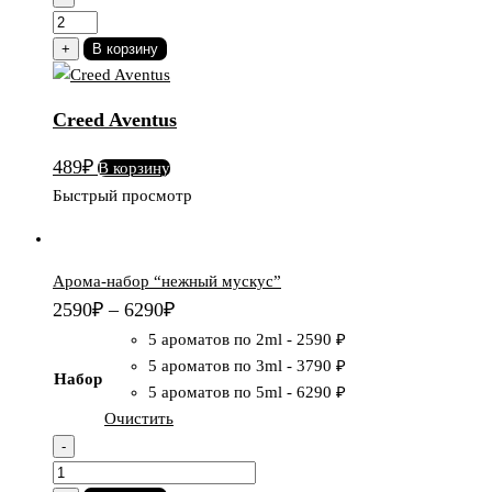
Количество
товара
+
В корзину
Creed
Aventus
Creed Aventus
489
₽
В корзину
Быстрый просмотр
Арома-набор “нежный мускус”
2590
₽
–
6290
₽
5 ароматов по 2ml
-
2590 ₽
5 ароматов по 3ml
-
3790 ₽
Набор
5 ароматов по 5ml
-
6290 ₽
Очистить
-
Количество