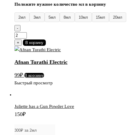
Положите нужное количество мл в корзину
2мл
3мл
5мл
8мл
10мл
15мл
20мл
-
Количество
товара
+
В корзину
Afnan
Turathi
Afnan Turathi Electric
Electric
99
₽
В корзину
Быстрый просмотр
Juliette has a Gun Powder Love
150
₽