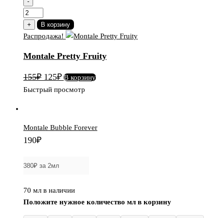
-
Количество
товара
+
В корзину
Montale
Распродажа!
Pretty
Montale Pretty Fruity
Fruity
Первоначальная
Текущая
155
₽
125
₽
В корзину
цена
цена:
Быстрый просмотр
составляла
125₽.
155₽.
Montale Bubble Forever
190
₽
70 мл в наличии
Положите нужное количество мл в корзину