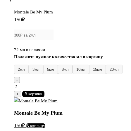
Montale Be My Plum
150
₽
72 мл в наличии
Положите нужное количество мл в корзину
2мл
3мл
5мл
8мл
10мл
15мл
20мл
-
Количество
товара
+
В корзину
Montale
Be
Montale Be My Plum
My
Plum
150
₽
В корзину