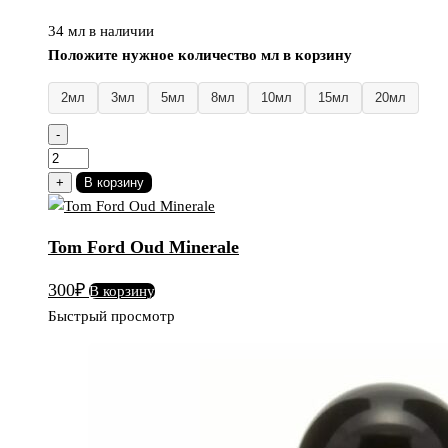
34 мл в наличии
Положите нужное количество мл в корзину
2мл
3мл
5мл
8мл
10мл
15мл
20мл
-
Количество
товара
+
В корзину
Tom
Ford
Tom Ford Oud Minerale
Oud
Minerale
300
₽
В корзину
Быстрый просмотр