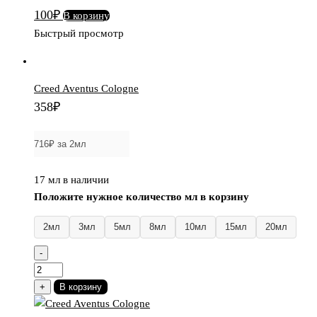
100
₽
В корзину
Быстрый просмотр
Creed Aventus Cologne
358
₽
17 мл в наличии
Положите нужное количество мл в корзину
2мл
3мл
5мл
8мл
10мл
15мл
20мл
-
Количество
товара
+
В корзину
Creed