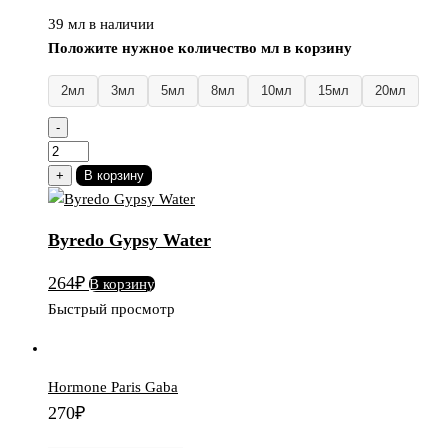
39 мл в наличии
Положите нужное количество мл в корзину
2мл
3мл
5мл
8мл
10мл
15мл
20мл
-
Количество
товара
+
В корзину
Byredo
Gypsy
Byredo Gypsy Water
Water
264
₽
В корзину
Быстрый просмотр
Hormone Paris Gaba
270
₽