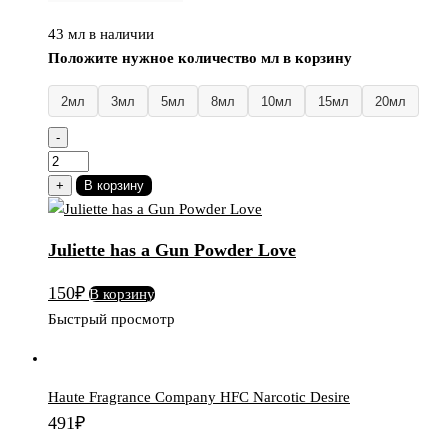
43 мл в наличии
Положите нужное количество мл в корзину
2мл
3мл
5мл
8мл
10мл
15мл
20мл
-
Количество
товара
+
В корзину
Juliette
has
Juliette has a Gun Powder Love
a
Gun
150
₽
В корзину
Powder
Быстрый просмотр
Love
Haute Fragrance Company HFC Narcotic Desire
491
₽