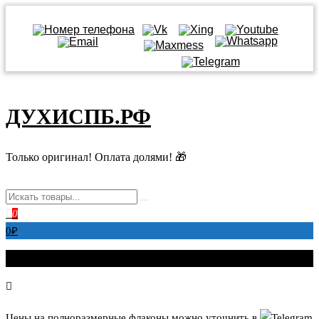
Перейти
к
ДУХИСПБ.РФ
содержимому
Только оригинал! Оплата долями! 🎁
0
0
₽
Цены на полноразмерные флаконы можно уточнить в