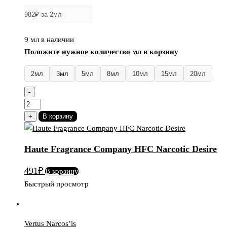
9 мл в наличии
Положите нужное количество мл в корзину
2мл
3мл
5мл
8мл
10мл
15мл
20мл
-
Количество
товара
+
В корзину
Haute
Fragrance
Haute Fragrance Company HFC Narcotic Desire
Company
HFC
491
₽
В корзину
Narcotic
Быстрый просмотр
Desire
Vertus Narcos’is