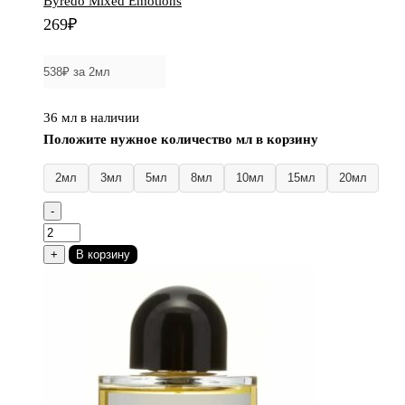
Byredo Mixed Emotions
269
₽
36 мл в наличии
Положите нужное количество мл в корзину
2мл
3мл
5мл
8мл
10мл
15мл
20мл
-
Количество
товара
+
В корзину
Byredo
Mixed
Emotions