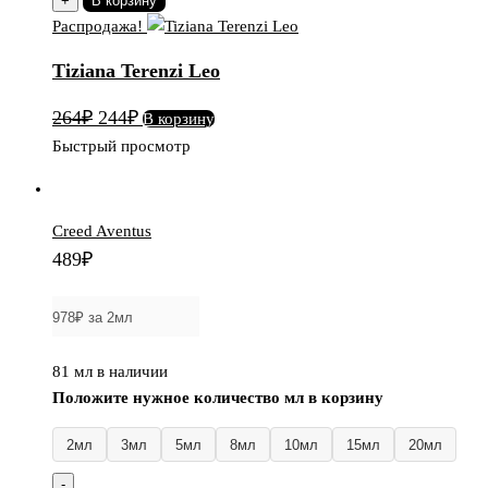
+
В корзину
Tiziana
Распродажа!
Terenzi
Tiziana Terenzi Leo
Leo
Первоначальная
Текущая
264
₽
244
₽
В корзину
цена
цена:
Быстрый просмотр
составляла
244₽.
264₽.
Creed Aventus
489
₽
81 мл в наличии
Положите нужное количество мл в корзину
2мл
3мл
5мл
8мл
10мл
15мл
20мл
-