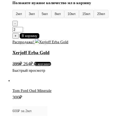
Положите нужное количество мл в корзину
2мл
3мл
5мл
8мл
10мл
15мл
20мл
-
Количество
товара
+
В корзину
Xerjoff
Распродажа!
Erba
Xerjoff Erba Gold
Gold
Первоначальная
Текущая
399
₽
264
₽
В корзину
цена
цена:
Быстрый просмотр
составляла
264₽.
399₽.
Tom Ford Oud Minerale
300
₽