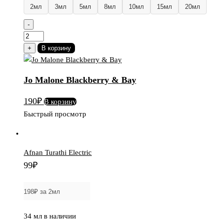
2мл
3мл
5мл
8мл
10мл
15мл
20мл
-
Количество
товара
+
В корзину
Jo
Malone
Jo Malone Blackberry & Bay
Blackberry
&
190
₽
В корзину
Bay
Быстрый просмотр
Afnan Turathi Electric
99
₽
34 мл в наличии