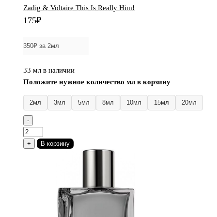
Zadig & Voltaire This Is Really Him!
175
₽
33 мл в наличии
Положите нужное количество мл в корзину
2мл
3мл
5мл
8мл
10мл
15мл
20мл
-
Количество
товара
+
В корзину
Zadig
&
Voltaire
This
Is
Really