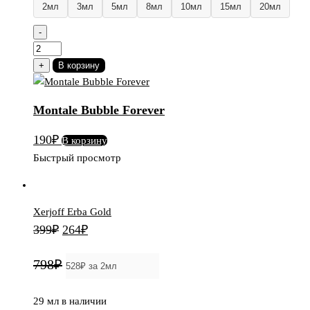
2мл
3мл
5мл
8мл
10мл
15мл
20мл
-
Количество
товара
+
В корзину
Montale
Bubble
Montale Bubble Forever
Forever
190
₽
В корзину
Быстрый просмотр
Xerjoff Erba Gold
Первоначальная
Текущая
399
₽
264
₽
цена
цена:
798₽
составляла
264₽.
399₽.
29 мл в наличии