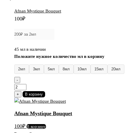
300₽.
Afnan Mystique Bouquet
100
₽
45 мл в наличии
Положите нужное количество мл в корзину
2мл
3мл
5мл
8мл
10мл
15мл
20мл
-
Количество
товара
+
В корзину
Afnan
Mystique
Afnan Mystique Bouquet
Bouquet
100
₽
В корзину