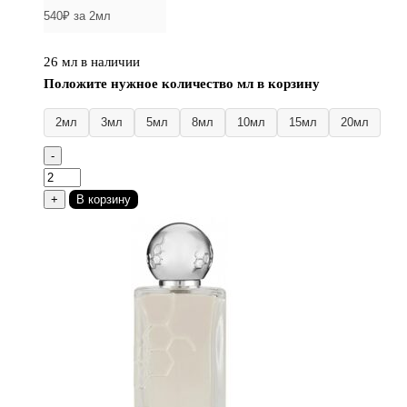
26 мл в наличии
Положите нужное количество мл в корзину
2мл
3мл
5мл
8мл
10мл
15мл
20мл
-
Количество
товара
+
В корзину
Hormone
Paris
Gaba