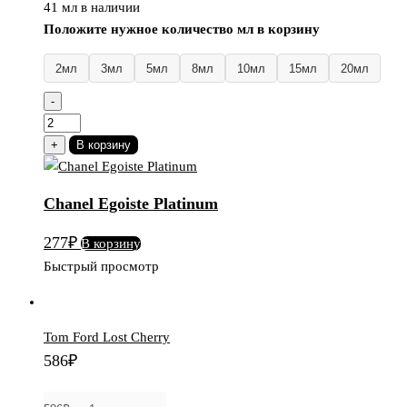
41 мл в наличии
Положите нужное количество мл в корзину
2мл
3мл
5мл
8мл
10мл
15мл
20мл
-
Количество
товара
+
В корзину
Chanel
Egoiste
Chanel Egoiste Platinum
Platinum
277
₽
В корзину
Быстрый просмотр
Tom Ford Lost Cherry
586
₽