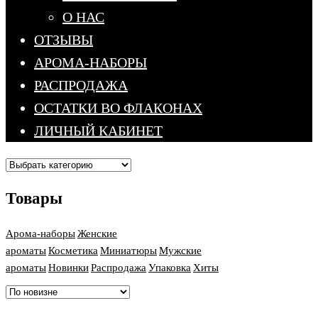
О НАС
ОТЗЫВЫ
АРОМА-НАБОРЫ
РАСПРОДАЖА
ОСТАТКИ ВО ФЛАКОНАХ
ЛИЧНЫЙ КАБИНЕТ
Товары
Арома-наборы
Женские
ароматы
Косметика
Миниатюры
Мужские
ароматы
Новинки
Распродажа
Упаковка
Хиты