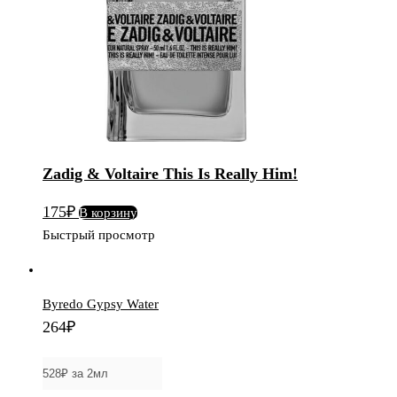
Him!
Zadig & Voltaire This Is Really Him!
175
₽
В корзину
Быстрый просмотр
Byredo Gypsy Water
264
₽