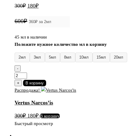
Первоначальная
Текущая
300
₽
180
₽
цена
цена:
600₽
составляла
180₽.
300₽.
45 мл в наличии
Положите нужное количество мл в корзину
2мл
3мл
5мл
8мл
10мл
15мл
20мл
-
Количество
товара
+
В корзину
Vertus
Распродажа!
Narcos'is
Vertus Narcos’is
Первоначальная
Текущая
300
₽
180
₽
В корзину
цена
цена:
Быстрый просмотр
составляла
180₽.