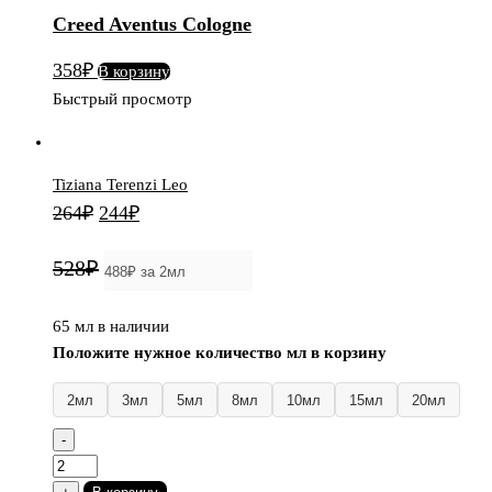
Aventus
Creed Aventus Cologne
Cologne
358
₽
В корзину
Быстрый просмотр
Tiziana Terenzi Leo
Первоначальная
Текущая
264
₽
244
₽
цена
цена:
528₽
составляла
244₽.
264₽.
65 мл в наличии
Положите нужное количество мл в корзину
2мл
3мл
5мл
8мл
10мл
15мл
20мл
-
Количество
товара