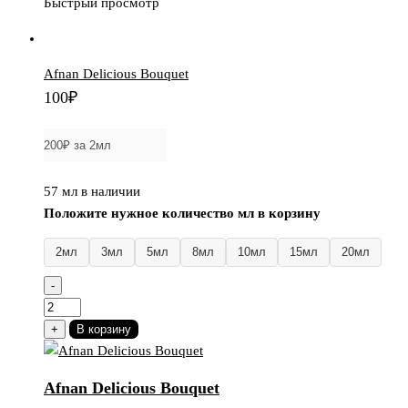
Быстрый просмотр
Afnan Delicious Bouquet
100
₽
57 мл в наличии
Положите нужное количество мл в корзину
2мл
3мл
5мл
8мл
10мл
15мл
20мл
-
Количество
товара
+
В корзину
Afnan
Delicious
Afnan Delicious Bouquet
Bouquet