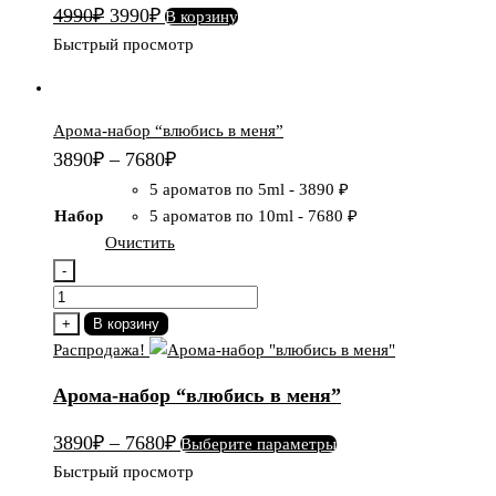
для
Первоначальная
Текущая
4990
₽
3990
₽
В корзину
него"
цена
цена:
Быстрый просмотр
+
составляла
3990₽.
подарок
4990₽.
Арома-набор “влюбись в меня”
3890
₽
–
7680
₽
5 ароматов по 5ml
-
3890 ₽
Набор
5 ароматов по 10ml
-
7680 ₽
Очистить
-
Количество
товара
+
В корзину
Арома-
Распродажа!
набор
Арома-набор “влюбись в меня”
"влюбись
в
Этот
3890
₽
–
7680
₽
Выберите параметры
меня"
товар
Быстрый просмотр
имеет