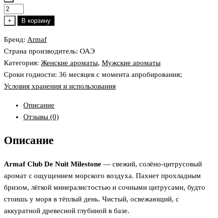
Количество
товара
+
В корзину
Armaf
Бренд:
Armaf
Club
Страна производитель: ОАЭ
De
Категория:
Женские ароматы
,
Мужские ароматы
Nuit
Сроки годности: 36 месяцев с момента апробирования;
Milestone
Условия хранения и использования
Описание
Отзывы (0)
Описание
Armaf Club De Nuit Milestone
— свежий, солёно-цитрусовый
аромат с ощущением морского воздуха. Пахнет прохладным
бризом, лёгкой минералистостью и сочными цитрусами, будто
стоишь у моря в тёплый день. Чистый, освежающий, с
аккуратной древесной глубиной в базе.