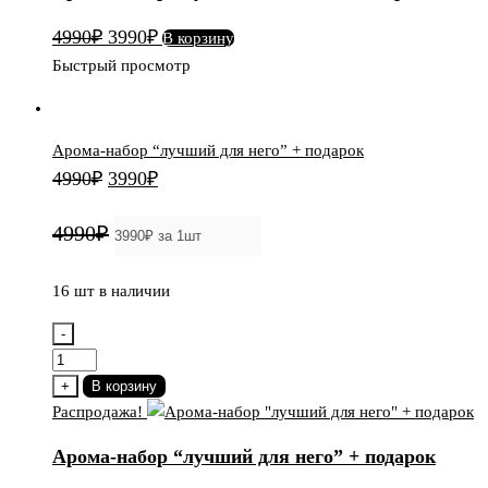
для
Первоначальная
Текущая
4990
₽
3990
₽
В корзину
нее"
цена
цена:
Быстрый просмотр
+
составляла
3990₽.
подарок
4990₽.
Арома-набор “лучший для него” + подарок
Первоначальная
Текущая
4990
₽
3990
₽
цена
цена:
4990₽
составляла
3990₽.
4990₽.
16 шт в наличии
-
Количество
товара
+
В корзину
Арома-
Распродажа!
набор
Арома-набор “лучший для него” + подарок
"лучший