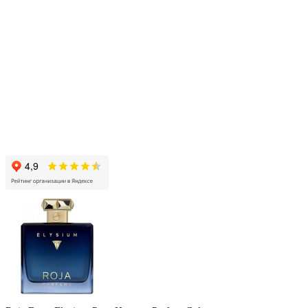
странице
товара.
ДУХИСПБ.РФ, 2016-2026
ИП Мисинина Алёна Андреевна
ОГРНИП 319565800050142
ИНН 561507631705
Отзывы на яндексе