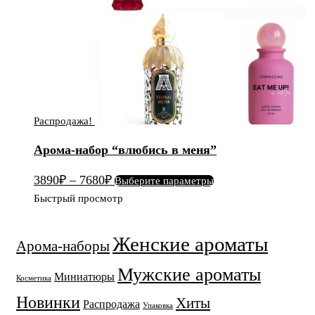
Распродажа!
Арома-набор “влюбись в меня”
Этот
3890
₽
–
7680
₽
Выберите параметры
товар
Быстрый просмотр
имеет
несколько
Женские ароматы
Арома-наборы
вариаций.
Опции
Мужские ароматы
Миниатюры
можно
Косметика
выбрать
Новинки
Хиты
Распродажа
Упаковка
на