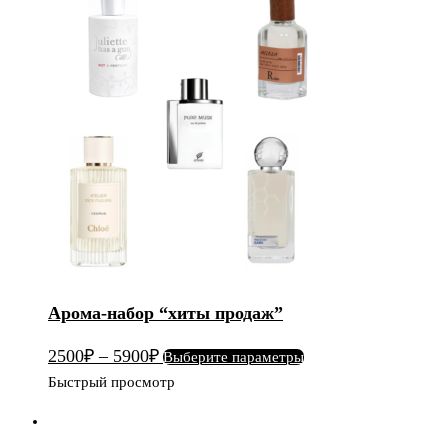
набор
"хиты
продаж"
Арома-набор “хиты продаж”
Этот
2500
₽
–
5900
₽
Выберите параметры
товар
Быстрый просмотр
имеет
несколько