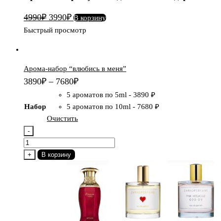
для
Первоначальная
Текущая
4990
₽
3990
₽
В корзину
него"
цена
цена:
Быстрый просмотр
+
составляла
3990₽.
подарок
4990₽.
Арома-набор “влюбись в меня”
3890
₽
–
7680
₽
5 ароматов по 5ml
-
3890 ₽
Набор
5 ароматов по 10ml
-
7680 ₽
Очистить
-
Количество
товара
+
В корзину
Арома-
набор
"влюбись
в
меня"