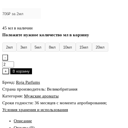
₽
45 мл в наличии
Положите нужное количество мл в корзину
2мл
3мл
5мл
8мл
10мл
15мл
20мл
-
Количество
товара
+
В корзину
Roja
Бренд:
Roja Parfums
Dove
Страна производитель: Великобритания
Elysium
Категория:
Мужские ароматы
Pour
Сроки годности: 36 месяцев с момента апробирования;
Homme
Условия хранения и использования
Parfum
Cologne
Описание
Отзывы (0)