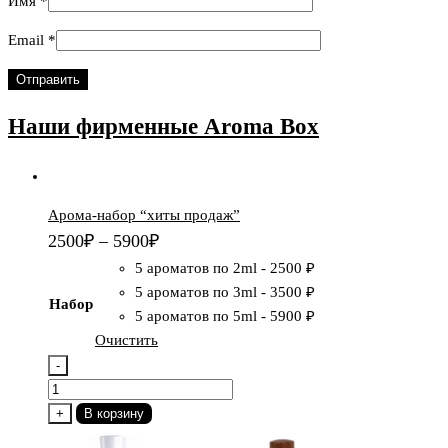
Имя
*
Email
*
Наши фирменные
Aroma Box
Арома-набор “хиты продаж”
2500
₽
–
5900
₽
5 ароматов по 2ml
-
2500 ₽
5 ароматов по 3ml
-
3500 ₽
Набор
5 ароматов по 5ml
-
5900 ₽
Очистить
-
Количество
товара
+
В корзину
Арома-