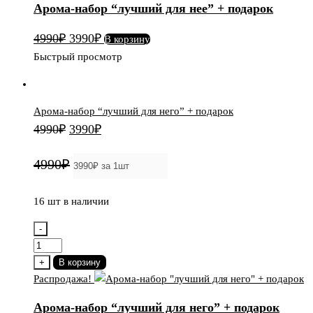
Арома-набор “лучший для нее” + подарок
Первоначальная
Текущая
4990
₽
3990
₽
В корзину
цена
цена:
Быстрый просмотр
составляла
3990₽.
4990₽.
Арома-набор “лучший для него” + подарок
Первоначальная
Текущая
4990
₽
3990
₽
цена
цена:
4990₽
составляла
3990₽.
4990₽.
16 шт в наличии
-
Количество
товара
+
В корзину
Арома-
Распродажа!
набор
Арома-набор “лучший для него” + подарок
"лучший