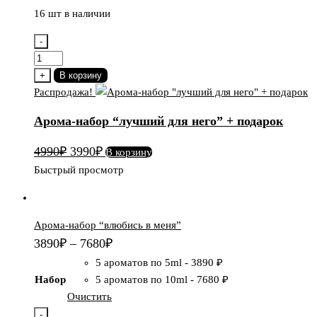
16 шт в наличии
-
Количество
товара
+
В корзину
Арома-
Распродажа!
набор
Арома-набор “лучший для него” + подарок
"лучший
для
Первоначальная
Текущая
4990
₽
3990
₽
В корзину
него"
цена
цена:
Быстрый просмотр
+
составляла
3990₽.
подарок
4990₽.
Арома-набор “влюбись в меня”
3890
₽
–
7680
₽
5 ароматов по 5ml
-
3890 ₽
Набор
5 ароматов по 10ml
-
7680 ₽
Очистить
-