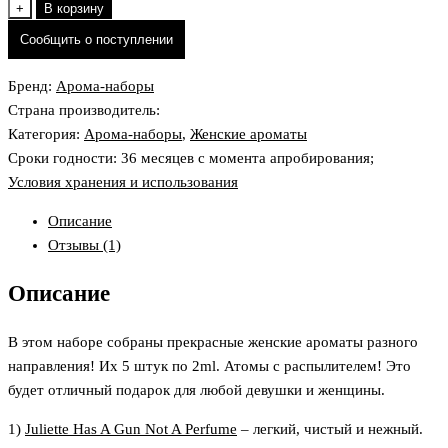
товара
+
В корзину
Арома-
Сообщить о поступлении
набор
"базовый
Бренд:
Арома-наборы
минимум"
Страна производитель:
Категория:
Арома-наборы
,
Женские ароматы
Сроки годности: 36 месяцев с момента апробирования;
Условия хранения и использования
Описание
Отзывы (1)
Описание
В этом наборе собраны прекрасные женские ароматы разного
направления! Их 5 штук по 2ml. Атомы с распылителем! Это
будет отличный подарок для любой девушки и женщины.
1)
Juliette Has A Gun Not A Perfume
– легкий, чистый и нежный.