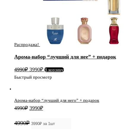
подарок
Распродажа!
Арома-набор “лучший для нее” + подарок
Первоначальная
Текущая
4990
₽
3990
₽
В корзину
цена
цена:
Быстрый просмотр
составляла
3990₽.
4990₽.
Арома-набор “лучший для него” + подарок
Первоначальная
Текущая
4990
₽
3990
₽
цена
цена:
4990₽
составляла
3990₽.
4990₽.