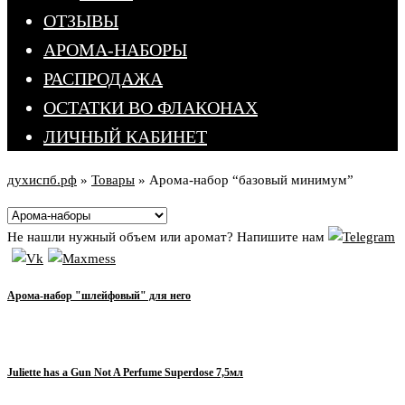
ОТЗЫВЫ
АРОМА-НАБОРЫ
РАСПРОДАЖА
ОСТАТКИ ВО ФЛАКОНАХ
ЛИЧНЫЙ КАБИНЕТ
духиспб.рф
»
Товары
»
Арома-набор “базовый минимум”
Не нашли нужный объем или аромат? Напишите нам
Арома-набор "шлейфовый" для него
Juliette has a Gun Not A Perfume Superdose 7,5мл