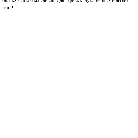
облаке из взбитых сливок. Для игривых, чувственных и легких
леди!