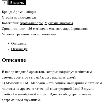
товара
+
В корзину
Арома-
Бренд:
Арома-наборы
набор
Страна производитель:
для
Категория:
Арома-наборы
,
Мужские ароматы
мужчин
Сроки годности: 36 месяцев с момента апробирования;
"освежись"
Условия хранения и использования
Описание
Отзывы (0)
Описание
В набор входят 5 ароматов, которые подойдут любителям
свежих ароматов (атомайзеры с распылителем):
1) Molecule 01 M+ Mandarin – это сочные мандарины с оттенком
чистоты на древесно-телесной молекулярной базе! Безумно
стойкий и шлейфовый аромат. Идеальный цитрус с очень
современным звучанием.