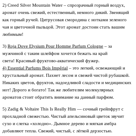
2) Creed Silver Mountain Water – спрозрачный горный воздух,
аромат очень свежий, естественный, немного дикий. Звенящий
как горный ручей. Цитрусовая смородина с нотками зеленого
чая и цветочной пыльцой. Этот аромат достоин стать вашим
любимым!
3)
Roja Dove Elysium Pour Homme Parfum Cologne
– за
мужчиной с таким шлейфом хочется бежать на край
света! Красивый фруктово-акватический фужер.
4) Essential Parfums Bois Impérial
– это легкий, освежающий и
хрустальный аромат. Пахнет лесом и свежей чистой рубашкой.
Никаких цветов, фруктов, надоедливой сладости и медицинских
нот! Дорого и богато! Так же любителям молекулярных
ароматов стоит обратить внимание на данный парфюм.
5) Zadig & Voltaire This Is Really Him — сочный грейпфрут с
прохладной свежестью. Чистый апельсиновый цветок звучит
сухо и слегка «холодно». Дымное дерево и мягкая амбра
добавляют тепла. Свежий, чистый, с лёгкой дерзостью.