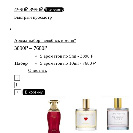
для
Первоначальная
Текущая
4990
₽
3990
₽
В корзину
него"
цена
цена:
Быстрый просмотр
+
составляла
3990₽.
подарок
4990₽.
Арома-набор “влюбись в меня”
3890
₽
–
7680
₽
5 ароматов по 5ml
-
3890 ₽
Набор
5 ароматов по 10ml
-
7680 ₽
Очистить
-
Количество
товара
+
В корзину
Арома-
набор
"влюбись
в
меня"