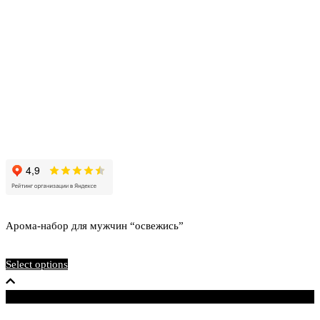
странице
товара.
ДУХИСПБ.РФ, 2016-2026
ИП Мисинина Алёна Андреевна
ОГРНИП 319565800050142
ИНН 561507631705
Отзывы на яндексе
Арома-набор для мужчин “освежись”
₽
₽
Select options