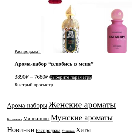
Распродажа!
Арома-набор “влюбись в меня”
Этот
3890
₽
–
7680
₽
Выберите параметры
товар
Быстрый просмотр
имеет
несколько
Женские ароматы
Арома-наборы
вариаций.
Опции
Мужские ароматы
Миниатюры
можно
Косметика
выбрать
Новинки
Хиты
Распродажа
Упаковка
на