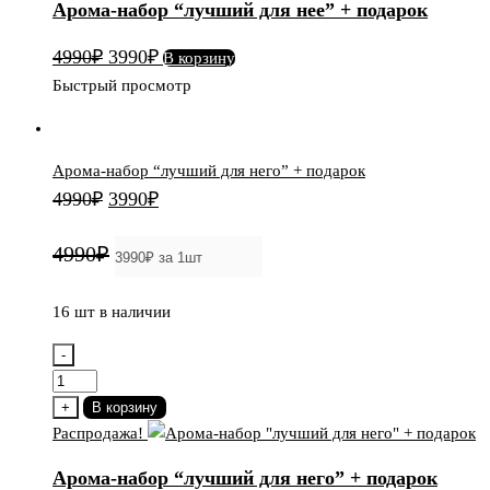
Арома-набор “лучший для нее” + подарок
"лучший
для
Первоначальная
Текущая
4990
₽
3990
₽
В корзину
нее"
цена
цена:
Быстрый просмотр
+
составляла
3990₽.
подарок
4990₽.
Арома-набор “лучший для него” + подарок
Первоначальная
Текущая
4990
₽
3990
₽
цена
цена:
4990₽
составляла
3990₽.
4990₽.
16 шт в наличии
-
Количество
товара
+
В корзину
Арома-
Распродажа!
набор
Арома-набор “лучший для него” + подарок
"лучший