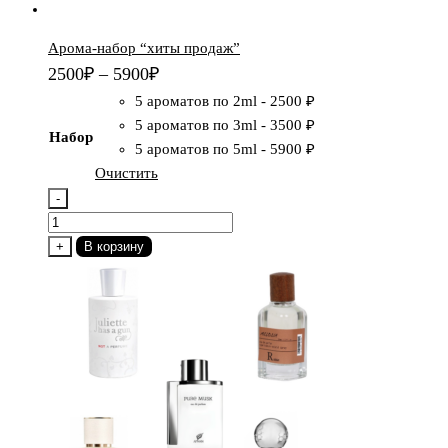
Арома-набор “хиты продаж”
2500
₽
–
5900
₽
5 ароматов по 2ml
-
2500 ₽
5 ароматов по 3ml
-
3500 ₽
Набор
5 ароматов по 5ml
-
5900 ₽
Очистить
-
Количество
товара
+
В корзину
Арома-
набор
"хиты
продаж"